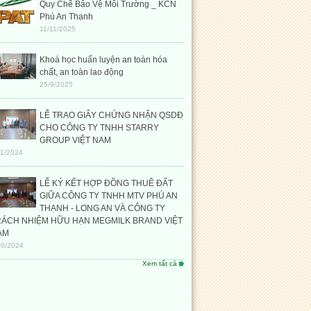
Quy Chế Bảo Vệ Môi Trường _ KCN
Phú An Thạnh
11/11/2025
Khoá học huấn luyện an toàn hóa
chất, an toàn lao động
25/9/2025
LỄ TRAO GIẤY CHỨNG NHẬN QSDĐ
CHO CÔNG TY TNHH STARRY
GROUP VIỆT NAM
11/2024
LỄ KÝ KẾT HỢP ĐỒNG THUÊ ĐẤT
GIỮA CÔNG TY TNHH MTV PHÚ AN
THẠNH - LONG AN VÀ CÔNG TY
RÁCH NHIỆM HỮU HẠN MEGMILK BRAND VIỆT
AM
10/2024
Xem tất cả