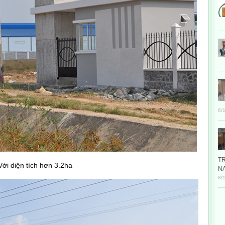
6/
T
Với diện tích hơn 3.2ha
N
8/