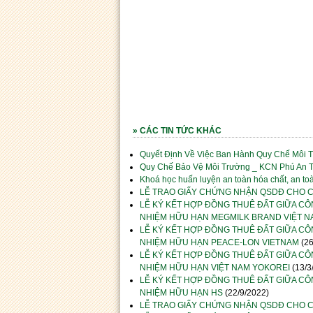
» CÁC TIN TỨC KHÁC
Quyết Định Về Việc Ban Hành Quy Chế Môi 
Quy Chế Bảo Vệ Môi Trường _ KCN Phú An 
Khoá học huấn luyện an toàn hóa chất, an to
LỄ TRAO GIẤY CHỨNG NHẬN QSDĐ CHO C
LỄ KÝ KẾT HỢP ĐỒNG THUÊ ĐẤT GIỮA CÔ
NHIỆM HỮU HẠN MEGMILK BRAND VIỆT N
LỄ KÝ KẾT HỢP ĐỒNG THUÊ ĐẤT GIỮA CÔ
NHIỆM HỮU HẠN PEACE-LON VIETNAM
(26
LỄ KÝ KẾT HỢP ĐỒNG THUÊ ĐẤT GIỮA CÔ
NHIỆM HỮU HẠN VIỆT NAM YOKOREI
(13/3
LỄ KÝ KẾT HỢP ĐỒNG THUÊ ĐẤT GIỮA CÔ
NHIỆM HỮU HẠN HS
(22/9/2022)
LỄ TRAO GIẤY CHỨNG NHẬN QSDĐ CHO C