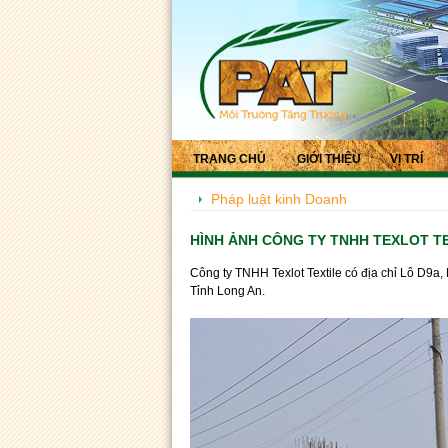
TRANG CHỦ
GIỚI THIỆU
VỊ TRÍ
Pháp luật kinh Doanh
HÌNH ẢNH CÔNG TY TNHH TEXLOT T
Công ty TNHH Texlot Textile có địa chỉ Lô D9
Tỉnh Long An.