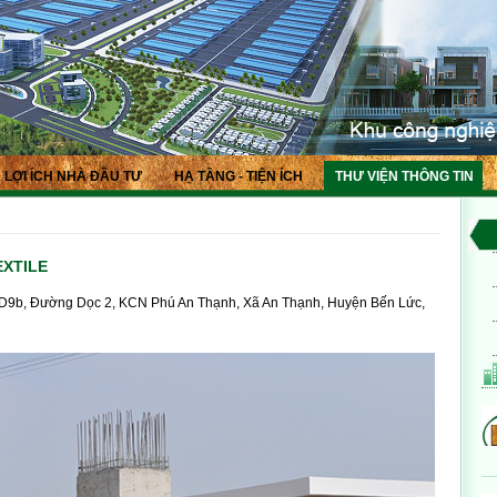
LỢI ÍCH NHÀ ĐẦU TƯ
HẠ TẦNG - TIỆN ÍCH
THƯ VIỆN THÔNG TIN
EXTILE
a, D9b, Đường Dọc 2, KCN Phú An Thạnh, Xã An Thạnh, Huyện Bến Lức,