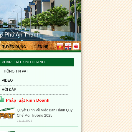
TUYỂN DỤNG
LIÊN HỆ
PHÁP LUẬT KINH DOANH
THÔNG TIN PAT
VIDEO
HỎI ĐÁP
Pháp luật kinh Doanh
Quyết Định Về Việc Ban Hành Quy
Chế Môi Trường 2025
21/11/2025