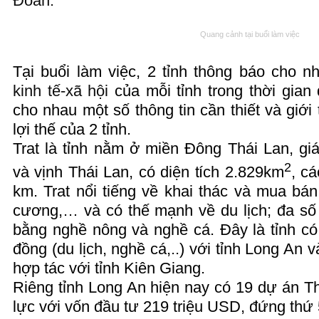
Đoàn.
Quang cảnh
tại buổi làm việc
Tại buổi làm việc, 2
tỉnh
thông báo cho nha
kinh tế-xã hội
của mỗi tỉnh trong thời gian
cho nhau một số thông tin cần thiết và giới
lợi thế của 2 tỉnh.
Trat là tỉnh nằm ở miền Đông Thái Lan, gi
2
và vịnh Thái Lan, có diện tích 2.829km
, c
km. Trat nổi tiếng về khai thác và mua bá
cương,… và có thế mạnh về du lịch; đa số
bằng nghề nông và nghề cá. Đây là tỉnh c
đồng (du lịch, nghề cá,..) với tỉnh Long An
hợp tác với tỉnh Kiên Giang.
Riêng tỉnh Long An hiện nay có 19 dự án Th
lực với vốn đầu tư 219 triệu USD, đứng thứ 