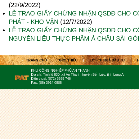
(22/9/2022)
LỄ TRAO GIẤY CHỨNG NHẬN QSDĐ CHO C
PHÁT - KHO VẬN
(12/7/2022)
LỄ TRAO GIẤY CHỨNG NHẬN QSDĐ CHO C
NGUYÊN LIỆU THỰC PHẨM Á CHÂU SÀI GÒ
TRANG CHỦ
|
GIỚI THIỆU
|
LỢI ÍCH NHÀ ĐẦU TƯ
|
KHU CÔNG NGHIỆP PHÚ AN THẠNH
Địa chỉ: Tỉnh lộ 830, xã An Thạnh, huyện Bến Lức, tỉnh Long An
Điện thoại: (072) 3655 746
Fax: (08) 3914 0808