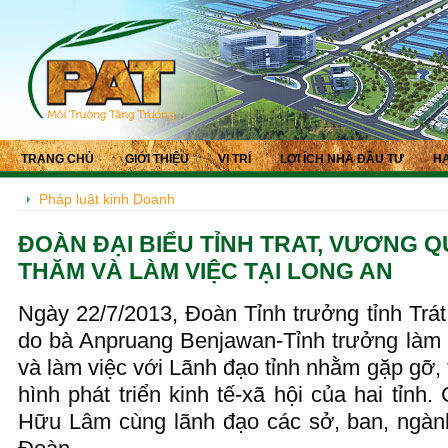
TRANG CHỦ
GIỚI THIỆU
VỊ TRÍ
LỢI ÍCH NHÀ ĐẦU TƯ
HẠ
Pháp luật kinh Doanh
ĐOÀN ĐẠI BIỂU TỈNH TRAT, VƯƠNG Q
THĂM VÀ LÀM VIỆC TẠI LONG AN
Ngày 22/7/2013, Đoàn Tỉnh trưởng tỉnh Trá
do bà Anpruang Benjawan-Tỉnh trưởng làm
và làm việc với Lãnh đạo tỉnh nhằm gặp gỡ, t
hình phát triển kinh tế-xã hội của hai tỉnh
Hữu Lâm cùng lãnh đạo các sở, ban, ngành