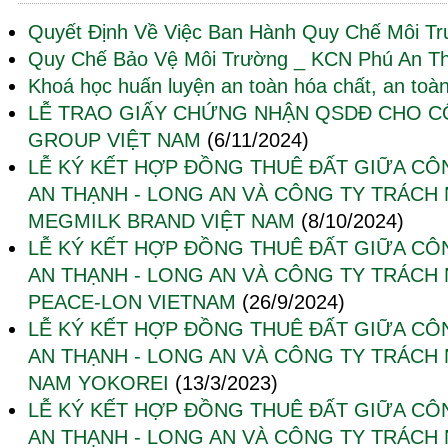
Quyết Định Về Việc Ban Hành Quy Chế Môi T
Quy Chế Bảo Vệ Môi Trường _ KCN Phú An T
Khoá học huấn luyện an toàn hóa chất, an toàn
LỄ TRAO GIẤY CHỨNG NHẬN QSDĐ CHO C
GROUP VIỆT NAM
(6/11/2024)
LỄ KÝ KẾT HỢP ĐỒNG THUÊ ĐẤT GIỮA CÔ
AN THẠNH - LONG AN VÀ CÔNG TY TRÁCH
MEGMILK BRAND VIỆT NAM
(8/10/2024)
LỄ KÝ KẾT HỢP ĐỒNG THUÊ ĐẤT GIỮA CÔ
AN THẠNH - LONG AN VÀ CÔNG TY TRÁCH
PEACE-LON VIETNAM
(26/9/2024)
LỄ KÝ KẾT HỢP ĐỒNG THUÊ ĐẤT GIỮA CÔ
AN THẠNH - LONG AN VÀ CÔNG TY TRÁCH 
NAM YOKOREI
(13/3/2023)
LỄ KÝ KẾT HỢP ĐỒNG THUÊ ĐẤT GIỮA CÔ
AN THẠNH - LONG AN VÀ CÔNG TY TRÁCH