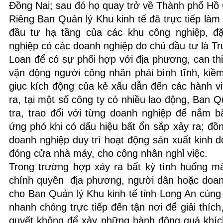
Đồng Nai; sau đó họ quay trở về Thành phố Hồ 
Riêng Ban Quản lý Khu kinh tế đã trực tiếp làm 
đầu tư hạ tầng của các khu công nghiệp, đặ
nghiệp có các doanh nghiệp do chủ đầu tư là T
Loan để có sự phối hợp với địa phương, can thiệ
vận động người công nhân phải bình tĩnh, kiề
giục kích động của kẻ xấu dẫn đến các hành vi
ra, tại một số công ty có nhiều lao động, Ban Q
tra, trao đổi với từng doanh nghiệp để nắm b
ứng phó khi có dấu hiệu bất ổn sắp xảy ra; đồ
doanh nghiệp duy trì hoạt động sản xuất kinh 
đóng cửa nhà máy, cho công nhân nghỉ việc.
Trong trường hợp xảy ra bất kỳ tình huống mất
chính quyền địa phương, người dân hoặc doan
cho Ban Quản lý Khu kinh tế tỉnh Long An cùn
nhanh chóng trực tiếp đến tận nơi để giải thích
quyết không để xảy những hành động quá khích