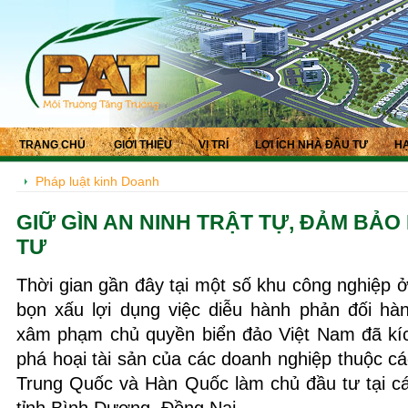
TRANG CHỦ
GIỚI THIỆU
VỊ TRÍ
LỢI ÍCH NHÀ ĐẦU TƯ
HẠ
Pháp luật kinh Doanh
GIỮ GÌN AN NINH TRẬT TỰ, ĐẢM BẢ
TƯ
Thời gian gần đây tại một số khu công nghiệp 
bọn xấu lợi dụng việc diễu hành phản đối h
xâm phạm chủ quyền biển đảo Việt Nam đã kí
phá hoại tài sản của các doanh nghiệp thuộc c
Trung Quốc và Hàn Quốc làm chủ đầu tư tại c