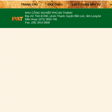
TRANG CHỦ
|
GIỚI THIỆU
|
LỢI ÍCH NHÀ ĐẦU TƯ
|
KHU CÔNG NGHIỆP PHÚ AN THẠNH
Địa chỉ: Tỉnh lộ 830, xã An Thạnh, huyện Bến Lức, tỉnh Long An
Điện thoại: (072) 3655 746
Fax: (08) 3914 0808