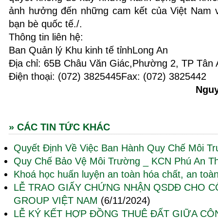
ảnh hưởng đến những cam kết của Việt Nam v
bạn bè quốc tế./.
Thông tin liên hệ:
Ban Quản lý Khu kinh tế tỉnhLong An
Địa chỉ: 65B Châu Văn Giác,Phường 2, TP Tân 
Điện thoại: (072) 3825445Fax: (072) 3825442
Nguy
» CÁC TIN TỨC KHÁC
Quyết Định Về Việc Ban Hành Quy Chế Môi T
Quy Chế Bảo Vệ Môi Trường _ KCN Phú An T
Khoá học huấn luyện an toàn hóa chất, an toàn
LỄ TRAO GIẤY CHỨNG NHẬN QSDĐ CHO C
GROUP VIỆT NAM
(6/11/2024)
LỄ KÝ KẾT HỢP ĐỒNG THUÊ ĐẤT GIỮA CÔ