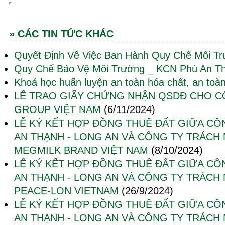
» CÁC TIN TỨC KHÁC
Quyết Định Về Việc Ban Hành Quy Chế Môi T
Quy Chế Bảo Vệ Môi Trường _ KCN Phú An T
Khoá học huấn luyện an toàn hóa chất, an toàn
LỄ TRAO GIẤY CHỨNG NHẬN QSDĐ CHO C
GROUP VIỆT NAM
(6/11/2024)
LỄ KÝ KẾT HỢP ĐỒNG THUÊ ĐẤT GIỮA CÔ
AN THẠNH - LONG AN VÀ CÔNG TY TRÁCH
MEGMILK BRAND VIỆT NAM
(8/10/2024)
LỄ KÝ KẾT HỢP ĐỒNG THUÊ ĐẤT GIỮA CÔ
AN THẠNH - LONG AN VÀ CÔNG TY TRÁCH
PEACE-LON VIETNAM
(26/9/2024)
LỄ KÝ KẾT HỢP ĐỒNG THUÊ ĐẤT GIỮA CÔ
AN THẠNH - LONG AN VÀ CÔNG TY TRÁCH 