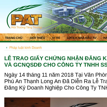
TRANG CHỦ
GIỚI THIỆU
VỊ TRÍ
LỢI ÍCH NHÀ ĐẦU TƯ
HẠ
Pháp luật kinh Doanh
LỄ TRAO GIẤY CHỨNG NHẬN ĐĂNG K
VÀ GCNQSDĐ CHO CÔNG TY TNHH S
Ngày 14 tháng 11 năm 2018 Tại Văn Ph
Phú An Thạnh Long An Đã Diễn Ra Lễ T
Đăng Ký Doanh Nghiệp Cho Công Ty T