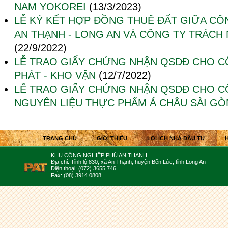
NAM YOKOREI
(13/3/2023)
LỄ KÝ KẾT HỢP ĐỒNG THUÊ ĐẤT GIỮA CÔ
AN THẠNH - LONG AN VÀ CÔNG TY TRÁCH
(22/9/2022)
LỄ TRAO GIẤY CHỨNG NHẬN QSDĐ CHO C
PHÁT - KHO VẬN
(12/7/2022)
LỄ TRAO GIẤY CHỨNG NHẬN QSDĐ CHO C
NGUYÊN LIỆU THỰC PHẨM Á CHÂU SÀI GÒ
TRANG CHỦ
|
GIỚI THIỆU
|
LỢI ÍCH NHÀ ĐẦU TƯ
|
KHU CÔNG NGHIỆP PHÚ AN THẠNH
Địa chỉ: Tỉnh lộ 830, xã An Thạnh, huyện Bến Lức, tỉnh Long An
Điện thoại: (072) 3655 746
Fax: (08) 3914 0808