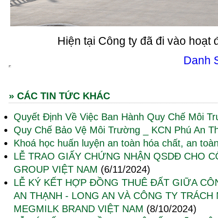
Hiện tại Công ty đã đi vào hoạt
Danh 
» CÁC TIN TỨC KHÁC
Quyết Định Về Việc Ban Hành Quy Chế Môi T
Quy Chế Bảo Vệ Môi Trường _ KCN Phú An T
Khoá học huấn luyện an toàn hóa chất, an toàn
LỄ TRAO GIẤY CHỨNG NHẬN QSDĐ CHO C
GROUP VIỆT NAM
(6/11/2024)
LỄ KÝ KẾT HỢP ĐỒNG THUÊ ĐẤT GIỮA CÔ
AN THẠNH - LONG AN VÀ CÔNG TY TRÁCH
MEGMILK BRAND VIỆT NAM
(8/10/2024)