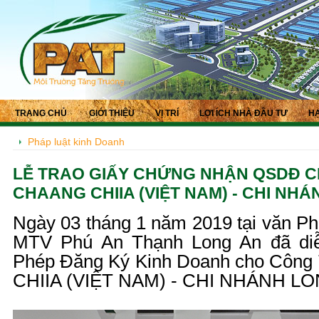
TRANG CHỦ
GIỚI THIỆU
VỊ TRÍ
LỢI ÍCH NHÀ ĐẦU TƯ
HẠ
Pháp luật kinh Doanh
LỄ TRAO GIẤY CHỨNG NHẬN QSDĐ C
CHAANG CHIIA (VIỆT NAM) - CHI NH
Ngày 03 tháng 1 năm 2019 tại văn 
MTV Phú An Thạnh Long An đã diễ
Phép Đăng Ký Kinh Doanh cho Cô
CHIIA (VIỆT NAM) - CHI NHÁNH L