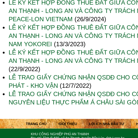
LỄ KÝ KẾT HỢP ĐỒNG THUÊ ĐẤT GIỮA CÔ
AN THẠNH - LONG AN VÀ CÔNG TY TRÁCH
PEACE-LON VIETNAM
(26/9/2024)
LỄ KÝ KẾT HỢP ĐỒNG THUÊ ĐẤT GIỮA CÔ
AN THẠNH - LONG AN VÀ CÔNG TY TRÁCH 
NAM YOKOREI
(13/3/2023)
LỄ KÝ KẾT HỢP ĐỒNG THUÊ ĐẤT GIỮA CÔ
AN THẠNH - LONG AN VÀ CÔNG TY TRÁCH
(22/9/2022)
LỄ TRAO GIẤY CHỨNG NHẬN QSDĐ CHO C
PHÁT - KHO VẬN
(12/7/2022)
LỄ TRAO GIẤY CHỨNG NHẬN QSDĐ CHO C
NGUYÊN LIỆU THỰC PHẨM Á CHÂU SÀI GÒ
TRANG CHỦ
|
GIỚI THIỆU
|
LỢI ÍCH NHÀ ĐẦU TƯ
|
KHU CÔNG NGHIỆP PHÚ AN THẠNH