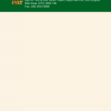
Địa chỉ: Tỉnh lộ 830, xã An Thạnh, huyện Bến Lức, tỉnh Long An
Điện thoại: (072) 3655 746
Fax: (08) 3914 0808