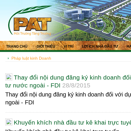
TRANG CHỦ
GIỚI THIỆU
VỊ TRÍ
LỢI ÍCH NHÀ ĐẦU TƯ
HẠ
Pháp luật kinh Doanh
Thay đổi nội dung đăng ký kinh doanh đối
tư nước ngoài - FDI
28/8/2015
Thay đổi nội dung đăng ký kinh doanh đối với d
ngoài - FDI
Khuyến khích nhà đầu tư kê khai trực tuy