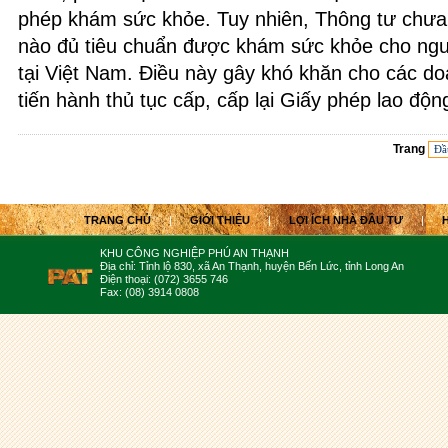
phép khám sức khỏe. Tuy nhiên, Thông tư chưa 
nào đủ tiêu chuẩn được khám sức khỏe cho ngư
tại Việt Nam. Điều này gây khó khăn cho các do
tiến hành thủ tục cấp, cấp lại Giấy phép lao độn
Trang
Đầ
TRANG CHỦ
|
GIỚI THIỆU
|
LỢI ÍCH NHÀ ĐẦU TƯ
|
KHU CÔNG NGHIỆP PHÚ AN THẠNH
Địa chỉ: Tỉnh lộ 830, xã An Thạnh, huyện Bến Lức, tỉnh Long An
Điện thoại: (072) 3655 746
Fax: (08) 3914 0808