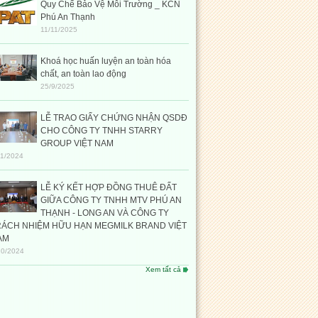
Quy Chế Bảo Vệ Môi Trường _ KCN
Phú An Thạnh
11/11/2025
Khoá học huấn luyện an toàn hóa
chất, an toàn lao động
25/9/2025
LỄ TRAO GIẤY CHỨNG NHẬN QSDĐ
CHO CÔNG TY TNHH STARRY
GROUP VIỆT NAM
11/2024
LỄ KÝ KẾT HỢP ĐỒNG THUÊ ĐẤT
GIỮA CÔNG TY TNHH MTV PHÚ AN
THẠNH - LONG AN VÀ CÔNG TY
RÁCH NHIỆM HỮU HẠN MEGMILK BRAND VIỆT
AM
10/2024
Xem tất cả