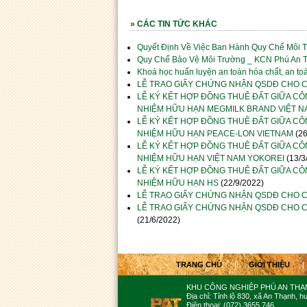
» CÁC TIN TỨC KHÁC
Quyết Định Về Việc Ban Hành Quy Chế Môi 
Quy Chế Bảo Vệ Môi Trường _ KCN Phú An 
Khoá học huấn luyện an toàn hóa chất, an to
LỄ TRAO GIẤY CHỨNG NHẬN QSDĐ CHO C
LỄ KÝ KẾT HỢP ĐỒNG THUÊ ĐẤT GIỮA CÔ
NHIỆM HỮU HẠN MEGMILK BRAND VIỆT N
LỄ KÝ KẾT HỢP ĐỒNG THUÊ ĐẤT GIỮA CÔ
NHIỆM HỮU HẠN PEACE-LON VIETNAM
(26
LỄ KÝ KẾT HỢP ĐỒNG THUÊ ĐẤT GIỮA CÔ
NHIỆM HỮU HẠN VIỆT NAM YOKOREI
(13/3
LỄ KÝ KẾT HỢP ĐỒNG THUÊ ĐẤT GIỮA CÔ
NHIỆM HỮU HẠN HS
(22/9/2022)
LỄ TRAO GIẤY CHỨNG NHẬN QSDĐ CHO C
LỄ TRAO GIẤY CHỨNG NHẬN QSDĐ CHO C
(21/6/2022)
TRANG CHỦ
|
GIỚI THIỆU
|
KHU CÔNG NGHIỆP PHÚ AN THẠ
Địa chỉ: Tỉnh lộ 830, xã An Thạnh, 
Điện thoại: (072) 3655 746