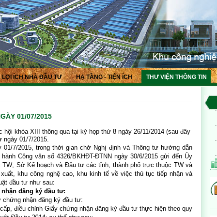
LỢI ÍCH NHÀ ĐẦU TƯ
HẠ TẦNG - TIỆN ÍCH
THƯ VIỆN THÔNG TIN
GÀY 01/07/2015
ội khóa XIII thông qua tại kỳ họp thứ 8 ngày 26/11/2014 (sau đây
từ ngày 01/7/2015.
 01/7/2015, trong thời gian chờ Nghị định và Thông tư hướng dẫn
át hành Công văn số 4326/BKHĐT-ĐTNN ngày 30/6/2015 gửi đến Ủy
ộc TW; Sở Kế hoạch và Đầu tư các tỉnh, thành phố trực thuộc TW và
xuất, khu công nghệ cao, khu kinh tế về việc thủ tục tiếp nhận và
uật đầu tư như sau:
 nhận đăng ký đầu tư:
ấy chứng nhận đăng ký đầu tư:
cấp, điều chỉnh Giấy chứng nhận đăng ký đầu tư thực hiện theo quy