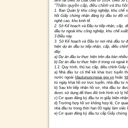
định tại Điều 38 Luật Đầu tư 2014.
Điều 38 L
"Thẩm quyền cấp, điều chỉnh và thu hồ
1. Ban Quản lý khu công nghiệp, khu chế xu
hồi Giấy chứng nhận đăng ký đầu tư đối vớ
nghệ cao, khu kinh tế.
2. Sở Kế hoạch và Đầu tư tiếp nhận, cấp, đ
đầu tư ngoài khu công nghiệp, khu chế xuất
3 Điều này.
3. Sở Kế hoạch và Đầu tư nơi nhà đầu tư đ
hiện dự án đầu tư tiếp nhận, cấp, điều chỉ
đây:
a) Dự án đầu tư thực hiện trên địa bàn nhiều
b) Dự án đầu tư thực hiện ở trong và ngoài 
1.2. Quy trình, thủ tục cấp, điều chỉnh Giấ
a) Nhà đầu tư có thể kê khai trực tuyến th
nước ngoài (
dautunuocngoai.gov.vn
hoặc
fd
từ ngày khai hồ sơ trực tuyến, nhà đầu tư 
b) Sau khi tiếp nhận hồ sơ, nhà đầu tư đượ
được sử dụng để theo dõi tình hình xử lý hồ 
c) Cơ quan đăng ký đầu tư in giấy biên nhậ
d) Trường hợp hồ sơ không hợp lệ, Cơ quan
nhà đầu tư trong thời hạn 03 ngày làm việc
e) Cơ quan đăng ký đầu tư cấp Giấy chứng 