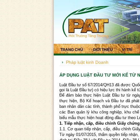
TRANG CHỦ
GIỚI THIỆU
VỊ TRÍ
Pháp luật kinh Doanh
ÁP DỤNG LUẬT ĐẦU TƯ MỚI KỂ TỪ N
Luật Đầu tư số 67/2014/QH13 đã được Quốc h
gọi là Luật Đầu tư) có hiệu lực thi hành kể 
Để đảm bảo thực hiện Luật Đầu tư từ ngày
thực hiện, Bộ Kế hoạch và Đầu tư đã ph
ban nhân dân các tỉnh, thành phố trực thu
các Ban quản lý khu công nghiệp, khu chế 
biểu mẫu thực hiện hoạt động đầu tư theo L
1. Tiếp nhận, cấp, điều chỉnh Giấy chứng
1.1. Cơ quan tiếp nhận, cấp, điều chỉnh Gi
Từ ngày 01/07/2015, thẩm quyền tiếp nhận, 