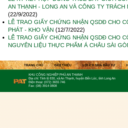
AN THẠNH - LONG AN VÀ CÔNG TY TRÁCH
(22/9/2022)
LỄ TRAO GIẤY CHỨNG NHẬN QSDĐ CHO C
PHÁT - KHO VẬN
(12/7/2022)
LỄ TRAO GIẤY CHỨNG NHẬN QSDĐ CHO C
NGUYÊN LIỆU THỰC PHẨM Á CHÂU SÀI GÒ
TRANG CHỦ
|
GIỚI THIỆU
|
LỢI ÍCH NHÀ ĐẦU TƯ
|
KHU CÔNG NGHIỆP PHÚ AN THẠNH
Địa chỉ: Tỉnh lộ 830, xã An Thạnh, huyện Bến Lức, tỉnh Long An
Điện thoại: (072) 3655 746
Fax: (08) 3914 0808