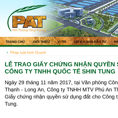
TRANG CHỦ
GIỚI THIỆU
VỊ TRÍ
LỢI ÍCH NHÀ ĐẦU TƯ
HẠ
Pháp luật kinh Doanh
LỄ TRAO GIẤY CHỨNG NHẬN QUYỀN
CÔNG TY TNHH QUỐC TẾ SHIN TUNG
Ngày 29 tháng 11 năm 2017, tại Văn phòng Cô
Thạnh - Long An, Công ty TNHH MTV Phú An Th
Giấy chứng nhận quyền sử dụng đất cho Công 
Tung.